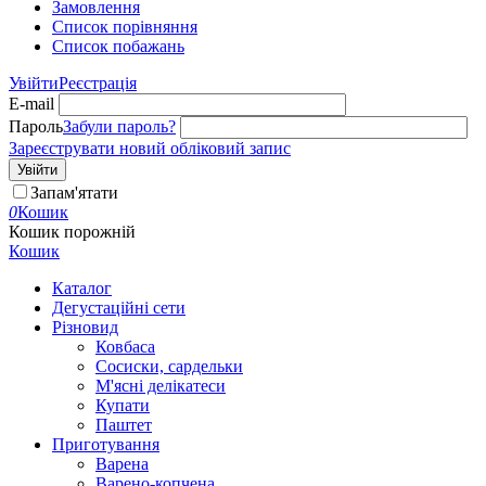
Замовлення
Cписок порівняння
Список побажань
Увійти
Реєстрація
E-mail
Пароль
Забули пароль?
Зареєструвати новий обліковий запис
Увійти
Запам'ятати
0
Кошик
Кошик порожній
Кошик
Каталог
Дегустаційні сети
Різновид
Ковбаса
Сосиски, сардельки
М'ясні делікатеси
Купати
Паштет
Приготування
Варена
Варено-копчена