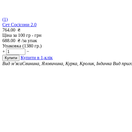
(1)
Сет Сосісони 2.0
764.00
₴
Ціна за 100 гр -
грн
688.00
₴
/за упак
Упаковка
(1380 гр.)
+
−
Купити в 1-клік
Купити
Вид м’яса
Свинина, Яловичина, Курка, Кролик, Індичка
Вид приг