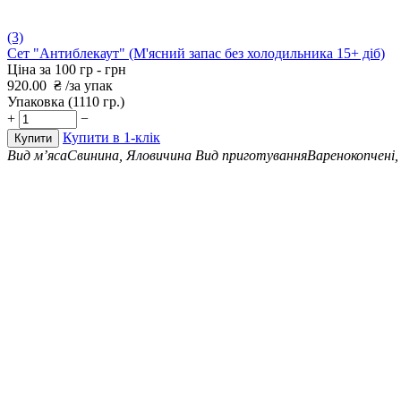
(3)
Сет "Антиблекаут" (М'ясний запас без холодильника 15+ діб)
Ціна за 100 гр -
грн
920.00
₴
/за упак
Упаковка
(1110 гр.)
+
−
Купити в 1-клік
Купити
Вид м’яса
Свинина, Яловичина
Вид приготування
Варенокопчені,