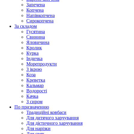
Запечена
Копчена
Напівкопчена
Сирокопчена
За складом
Гусятина
Свинина
Яловичина
Кролик
Курка
Індичка
Морепродукти
З ікрою
Коза
Креветка
Кальмар
Водорості
Качка
З сиром
По призначенню
Традиційні ковбаси
Для дитячого харчування
Для дієтичного харчування
Для нарізки
Для свят