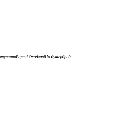
отування
Варені
Особливі
На бутерброд