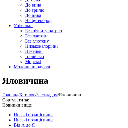
До вина
До грилю
До пива
На бутерброд
Унікальні
Без нітриту натрію
Без лактози
Без глютену
Низькокалорійні
Німецькі
Iталійські
Морські
Молочні продукти
Яловичина
Головна
/
Каталог
/
За складом
/
Яловичина
Сортувати за:
Новинки вище
Низькі позиції вище
Низькі позиції вище
Від А до Я