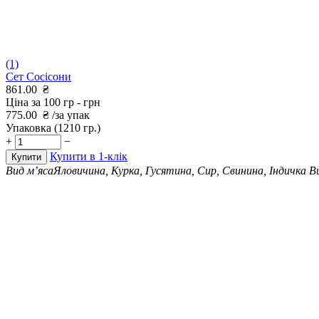
(1)
Сет Сосісони
861.00
₴
Ціна за 100 гр -
грн
775.00
₴
/за упак
Упаковка
(1210 гр.)
+
−
Купити в 1-клік
Купити
Вид м’яса
Яловичина, Курка, Гусятина, Сир, Свинина, Індичка
В