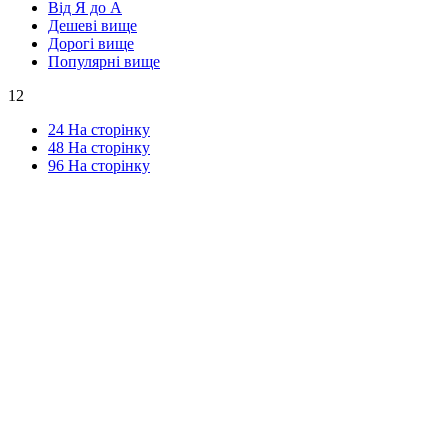
Від Я до А
Дешеві вище
Дорогі вище
Популярні вище
12
24 На сторінку
48 На сторінку
96 На сторінку