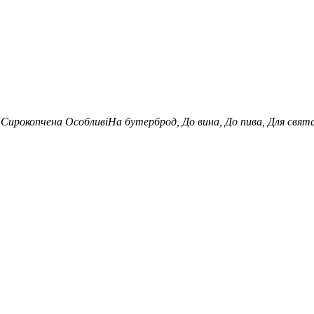
 Сирокопчена
Особливі
На бутерброд, До вина, До пива, Для свята