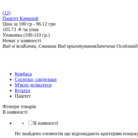
(12)
Паштет Качиний
Ціна за 100 гр -
96.12 грн
105.73
₴
/за упак
Упаковка
(100-110 гр.)
Немає у наявності
Вид м’яса
Качка, Свинина
Вид приготування
Запечена
Особливі
Н
Ковбаса
Сосиски, сардельки
М'ясні делікатеси
Купати
Паштет
Фільтри товарів
В наявності
В наявності
Не знайдено елементів що відповідають критеріям пошук