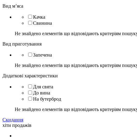
Вид м’яса
Качка
Свинина
Не знайдено елементів що відповідають критеріям пошук
Вид приготування
Запечена
Не знайдено елементів що відповідають критеріям пошук
Додаткові характеристики
Для свята
До вина
На бутерброд
Не знайдено елементів що відповідають критеріям пошук
Скидання
хіти продажів