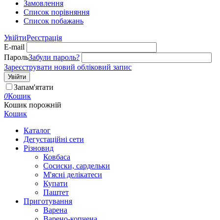
Замовлення
Cписок порівняння
Список побажань
Увійти
Реєстрація
E-mail
Пароль
Забули пароль?
Зареєструвати новий обліковий запис
Увійти
Запам'ятати
0
Кошик
Кошик порожній
Кошик
Каталог
Дегустаційні сети
Різновид
Ковбаса
Сосиски, сардельки
М'ясні делікатеси
Купати
Паштет
Приготування
Варена
Варено-копчена