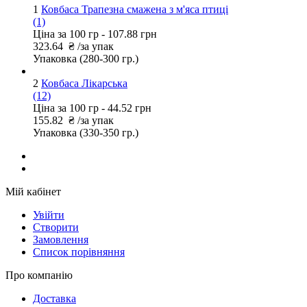
1
Ковбаса Трапезна смажена з м'яса птиці
(1)
Ціна за 100 гр -
107.88 грн
323.64
₴
/за упак
Упаковка
(280-300 гр.)
2
Ковбаса Лікарська
(12)
Ціна за 100 гр -
44.52 грн
155.82
₴
/за упак
Упаковка
(330-350 гр.)
Мій кабінет
Увійти
Створити
Замовлення
Cписок порівняння
Про компанію
Доставка