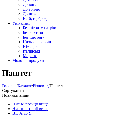
До вина
До грилю
До пива
На бутерброд
Унікальні
Без нітриту натрію
Без лактози
Без глютену
Низькокалорійні
Німецькі
Iталійські
Морські
Молочні продукти
Паштет
Головна
/
Каталог
/
Різновид
/
Паштет
Сортувати за:
Новинки вище
Низькі позиції вище
Низькі позиції вище
Від А до Я