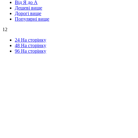
Від Я до А
Дешеві вище
Дорогі вище
Популярні вище
12
24 На сторінку
48 На сторінку
96 На сторінку