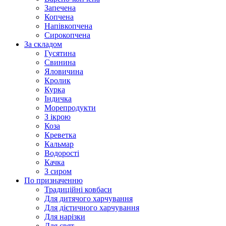
Запечена
Копчена
Напівкопчена
Сирокопчена
За складом
Гусятина
Свинина
Яловичина
Кролик
Курка
Індичка
Морепродукти
З ікрою
Коза
Креветка
Кальмар
Водорості
Качка
З сиром
По призначенню
Традиційні ковбаси
Для дитячого харчування
Для дієтичного харчування
Для нарізки
Для свят