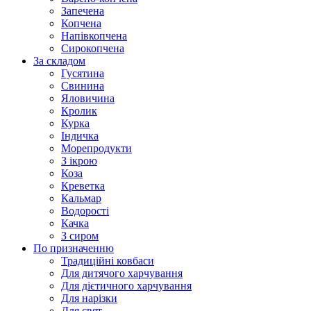
Запечена
Копчена
Напівкопчена
Сирокопчена
За складом
Гусятина
Свинина
Яловичина
Кролик
Курка
Індичка
Морепродукти
З ікрою
Коза
Креветка
Кальмар
Водорості
Качка
З сиром
По призначенню
Традиційні ковбаси
Для дитячого харчування
Для дієтичного харчування
Для нарізки
Для свят