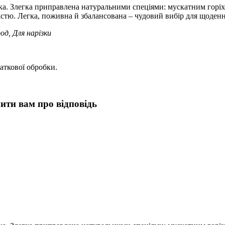
ика. Злегка приправлена натуральними спеціями: мускатним горі
істю. Легка, поживна й збалансована – чудовий вибір для щоденн
д, Для нарізки
аткової обробки.
мити вам про відповідь