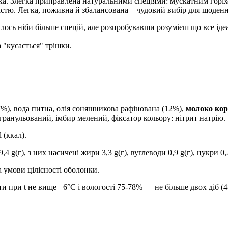
ика. Злегка приправлена натуральними спеціями: мускатним горі
істю. Легка, поживна й збалансована – чудовий вибір для щоденн
тілось ніби більше спецій, але розпробувавши розумієш що все іде
а "кусається" трішки.
%), вода питна, олія соняшникова рафінована (12%),
молоко кор
гранульований, імбир мелений, фіксатор кольору: нітрит натрію.
 (ккал).
(г), з них насичені жири 3,3 g(г), вуглеводи 0,9 g(г), цукри 0,2 g(
за умови цілісності оболонки.
ти при t не вище +6°С і вологості 75-78% — не більше двох діб (4