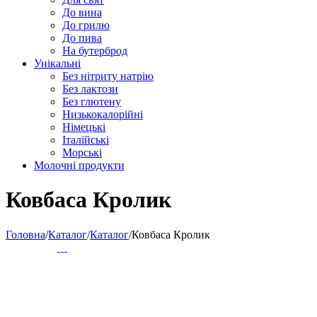
До вина
До грилю
До пива
На бутерброд
Унікальні
Без нітриту натрію
Без лактози
Без глютену
Низькокалорійні
Німецькі
Iталійські
Морські
Молочні продукти
Ковбаса Кролик
Головна
/
Каталог
/
Каталог
/
Ковбаса Кролик