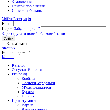
Замовлення
Cписок порівняння
Список побажань
Увійти
Реєстрація
E-mail
Пароль
Забули пароль?
Зареєструвати новий обліковий запис
Увійти
Запам'ятати
0
Кошик
Кошик порожній
Кошик
Каталог
Дегустаційні сети
Різновид
Ковбаса
Сосиски, сардельки
М'ясні делікатеси
Купати
Паштет
Приготування
Варена
Варено-копчена