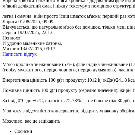
Варена ковбаса з ніжного м’яса кролика з додаванням філе інд
м’який делікатний смак і ніжну текстуру з помірною структурн
легка і смачна, ніби просто їсиш шматок м'яска) перший раз хо
Лариса
01/08/2025, 09:09
Відчувається, що натуральне м'ясо без домішок, тільки мені цін
Сергій
19/07/2025, 22:13
Неплохо!
И удобно маленькие батоны.
Михаил
13/07/2025, 09:17
Написати відгук
М’ясо кролика знежиловане (57%), філе індика знежиловане (17
(горіху мускатного, перцю чорного, перцю духмяного), часник 
Енергетична цінність 100 g(г) продукту: 1012 kj (кДж)/241,8 kcal
Поживна цінність 100 g(г) продукту (середнє значення): жири 19,4 g
За t від 0°С до +6°С, вологість 75-78% — не більше ніж 30 діб, 
У зв’язку з відсутністю консервантів, відкриту упаковку зберіга
Можливо, вас це зацікавить
Сосиски