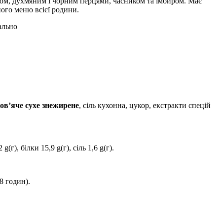
хом, духмяним і чорним перцями, часником та імбиром. Має
ого меню всієї родини.
ально
ов’яче сухе знежирене
, сіль кухонна, цукор, екстракти спецій
г), білки 15,9 g(г), сіль 1,6 g(г).
8 годин).