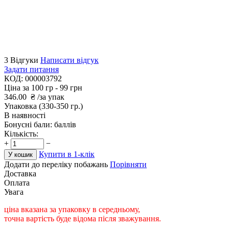
3 Відгуки
Написати відгук
Задати питання
КОД:
000003792
Ціна за 100 гр -
99 грн
346.00
₴
/за упак
Упаковка
(330-350 гр.)
В наявності
Бонусні бали:
баллів
Кількість:
+
−
Купити в 1-клік
У кошик
Додати до переліку побажань
Порівняти
Доставка
Оплата
Увага
ціна вказана за упаковку в середньому,
точна вартість буде відома після зважування.