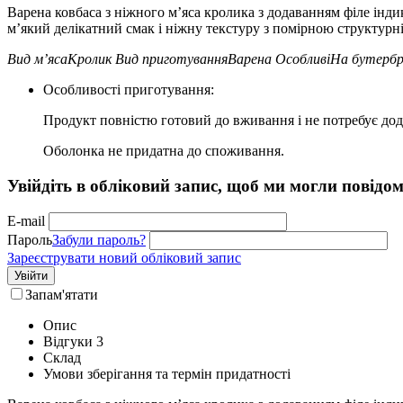
Варена ковбаса з ніжного м’яса кролика з додаванням філе інд
м’який делікатний смак і ніжну текстуру з помірною структурн
Вид м’яса
Кролик
Вид приготування
Варена
Особливі
На бутербро
Особливості приготування:
Продукт повністю готовий до вживання і не потребує дод
Оболонка не придатна до споживання.
Увійдіть в обліковий запис, щоб ми могли повідо
E-mail
Пароль
Забули пароль?
Зареєструвати новий обліковий запис
Увійти
Запам'ятати
Опис
Відгуки
3
Склад
Умови зберігання та термін придатності