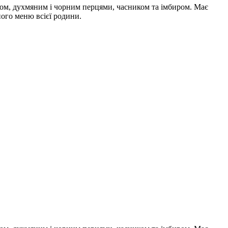
хом, духмяним і чорним перцями, часником та імбиром. Має
ого меню всієї родини.