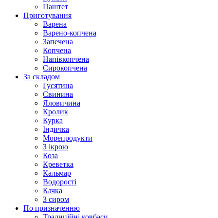
Паштет
Приготування
Варена
Варено-копчена
Запечена
Копчена
Напівкопчена
Сирокопчена
За складом
Гусятина
Свинина
Яловичина
Кролик
Курка
Індичка
Морепродукти
З ікрою
Коза
Креветка
Кальмар
Водорості
Качка
З сиром
По призначенню
Традиційні ковбаси