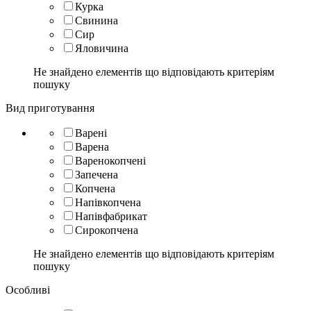
Курка
Свинина
Сир
Яловичина
Не знайдено елементів що відповідають критеріям
пошуку
Вид приготування
Варені
Варена
Варенокопчені
Запечена
Копчена
Напівкопчена
Напівфабрикат
Сирокопчена
Не знайдено елементів що відповідають критеріям
пошуку
Особливі