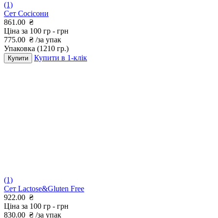
(1)
Сет Сосісони
861.00
₴
Ціна за 100 гр -
грн
775.00
₴
/за упак
Упаковка
(1210 гр.)
Купити в 1-клік
Купити
(1)
Сет Lactose&Gluten Free
922.00
₴
Ціна за 100 гр -
грн
830.00
₴
/за упак