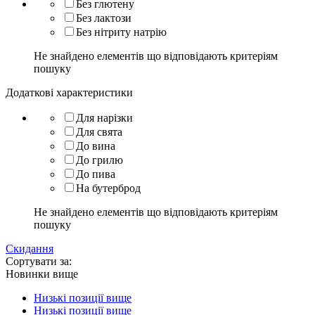
Без глютену
Без лактози
Без нітриту натрію
Не знайдено елементів що відповідають критеріям
пошуку
Додаткові характеристики
Для нарізки
Для свята
До вина
До грилю
До пива
На бутерброд
Не знайдено елементів що відповідають критеріям
пошуку
Скидання
Сортувати за:
Новинки вище
Низькі позиції вище
Низькі позиції вище