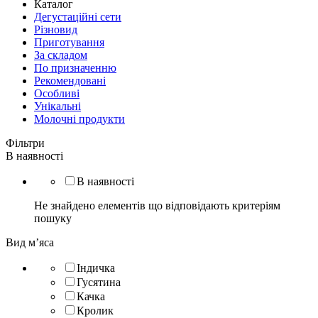
Каталог
Дегустаційні сети
Різновид
Приготування
За складом
По призначенню
Рекомендовані
Особливі
Унікальні
Молочні продукти
Фільтри
В наявності
В наявності
Не знайдено елементів що відповідають критеріям
пошуку
Вид м’яса
Індичка
Гусятина
Качка
Кролик