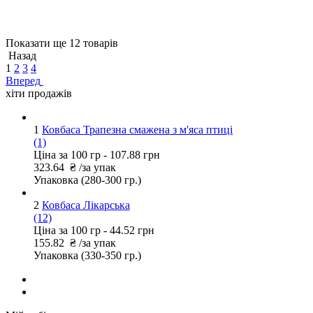
Показати ще 12 товарів
Назад
1
2
3
4
Вперед
хіти продажів
1
Ковбаса Трапезна смажена з м'яса птиці
(1)
Ціна за 100 гр -
107.88 грн
323.64
₴
/за упак
Упаковка
(280-300 гр.)
2
Ковбаса Лікарська
(12)
Ціна за 100 гр -
44.52 грн
155.82
₴
/за упак
Упаковка
(330-350 гр.)