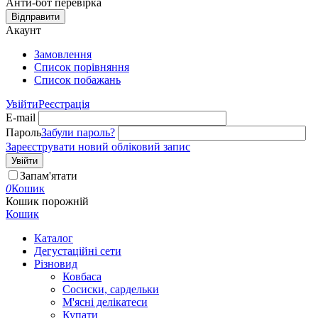
Анти-бот перевірка
Відправити
Акаунт
Замовлення
Cписок порівняння
Список побажань
Увійти
Реєстрація
E-mail
Пароль
Забули пароль?
Зареєструвати новий обліковий запис
Увійти
Запам'ятати
0
Кошик
Кошик порожній
Кошик
Каталог
Дегустаційні сети
Різновид
Ковбаса
Сосиски, сардельки
М'ясні делікатеси
Купати