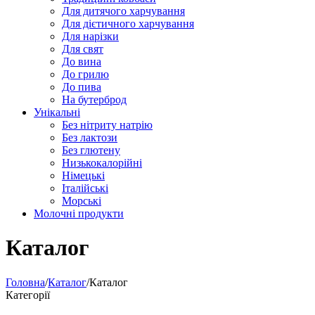
Для дитячого харчування
Для дієтичного харчування
Для нарізки
Для свят
До вина
До грилю
До пива
На бутерброд
Унікальні
Без нітриту натрію
Без лактози
Без глютену
Низькокалорійні
Німецькі
Iталійські
Морські
Молочні продукти
Каталог
Головна
/
Каталог
/
Каталог
Категорії