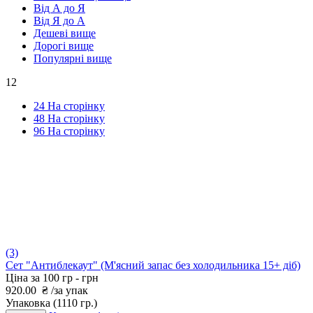
Від А до Я
Від Я до А
Дешеві вище
Дорогі вище
Популярні вище
12
24 На сторінку
48 На сторінку
96 На сторінку
(3)
Сет "Антиблекаут" (М'ясний запас без холодильника 15+ діб)
Ціна за 100 гр -
грн
920.00
₴
/за упак
Упаковка
(1110 гр.)