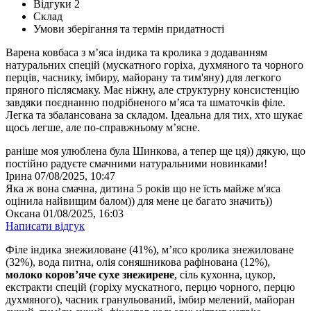
Відгуки
2
Склад
Умови зберігання та термін придатності
Варена ковбаса з м’яса індика та кролика з додаванням
натуральних спецій (мускатного горіха, духмяного та чорного
перців, часнику, імбиру, майорану та тим'яну) для легкого
пряного післясмаку. Має ніжну, але структурну консистенцію
завдяки поєднанню подрібненого м’яса та шматочків філе.
Легка та збалансована за складом. Ідеальна для тих, хто шукає
щось легше, але по-справжньому м’ясне.
раніше моя улюблена була Шинкова, а тепер ще ця)) дякую, що
постійно радуєте смачними натуральними новинками!
Ірина
07/08/2025, 10:47
Яка ж вона смачна, дитина 5 років що не їсть майже м'яса
оцінила найвищим балом)) для мене це багато значить))
Оксана
01/08/2025, 16:03
Написати відгук
Філе індика знежиловане (41%), м’ясо кролика знежиловане
(32%), вода питна, олія соняшникова рафінована (12%),
молоко коров’яче сухе знежирене
, сіль кухонна, цукор,
екстракти спецій (горіху мускатного, перцю чорного, перцю
духмяного), часник гранульований, імбир мелений, майоран