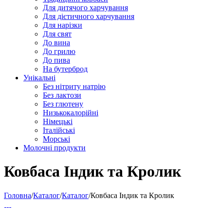
Для дитячого харчування
Для дієтичного харчування
Для нарізки
Для свят
До вина
До грилю
До пива
На бутерброд
Унікальні
Без нітриту натрію
Без лактози
Без глютену
Низькокалорійні
Німецькі
Iталійські
Морські
Молочні продукти
Ковбаса Індик та Кролик
Головна
/
Каталог
/
Каталог
/
Ковбаса Індик та Кролик