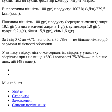
сухий, тим’ян сухий, фіксатор кольору: нітрит натрію.
Енергетична цінність 100 g(г) продукту: 1002 kj (кДж)/239,5
kcal (ккал).
Поживна цінність 100 g(г) продукту (середнє значення): жири
19,1 g(г), з них насичені жири 3,1 g(г), вуглеводи 1,0 g(г),
цукри 0,2 g(г), білки 15,9 g(г), сіль 1,6 g(г).
За t від 0°С до +6°С, вологість 75-78% — не більше ніж 30 діб,
за умови цілісності оболонки.
У зв’язку з відсутністю консервантів, відкриту упаковку
зберігати при t не вище +6°С і вологості 75-78% — не більше
двох діб (48 годин).
Мій кабінет
Увійти
Створити
Замовлення
Cписок порівняння