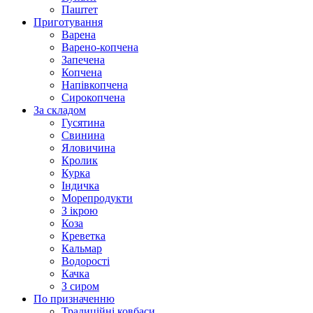
Паштет
Приготування
Варена
Варено-копчена
Запечена
Копчена
Напівкопчена
Сирокопчена
За складом
Гусятина
Свинина
Яловичина
Кролик
Курка
Індичка
Морепродукти
З ікрою
Коза
Креветка
Кальмар
Водорості
Качка
З сиром
По призначенню
Традиційні ковбаси