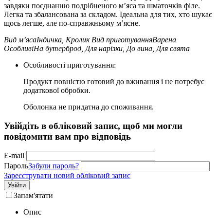
завдяки поєднанню подрібненого м’яса та шматочків філе.
Легка та збалансована за складом. Ідеальна для тих, хто шукає
щось легше, але по-справжньому м’ясне.
Вид м’яса
Індичка, Кролик
Вид приготування
Варена
Особливі
На бутерброд, Для нарізки, До вина, Для свята
Особливості приготування:
Продукт повністю готовий до вживання і не потребує
додаткової обробки.
Оболонка не придатна до споживання.
Увійдіть в обліковий запис, щоб ми могли
повідомити вам про відповідь
E-mail
Пароль
Забули пароль?
Зареєструвати новий обліковий запис
Увійти
Запам'ятати
Опис