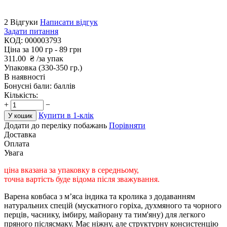
2 Відгуки
Написати відгук
Задати питання
КОД:
000003793
Ціна за 100 гр -
89 грн
311.00
₴
/за упак
Упаковка
(330-350 гр.)
В наявності
Бонусні бали:
баллів
Кількість:
+
−
Купити в 1-клік
У кошик
Додати до переліку побажань
Порівняти
Доставка
Оплата
Увага
ціна вказана за упаковку в середньому,
точна вартість буде відома після зважування.
Варена ковбаса з м’яса індика та кролика з додаванням
натуральних спецій (мускатного горіха, духмяного та чорного
перців, часнику, імбиру, майорану та тим'яну) для легкого
пряного післясмаку. Має ніжну, але структурну консистенцію