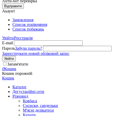
Анти-бот перевірка
Відправити
Акаунт
Замовлення
Cписок порівняння
Список побажань
Увійти
Реєстрація
E-mail
Пароль
Забули пароль?
Зареєструвати новий обліковий запис
Увійти
Запам'ятати
0
Кошик
Кошик порожній
Кошик
Каталог
Дегустаційні сети
Різновид
Ковбаса
Сосиски, сардельки
М'ясні делікатеси
Купати